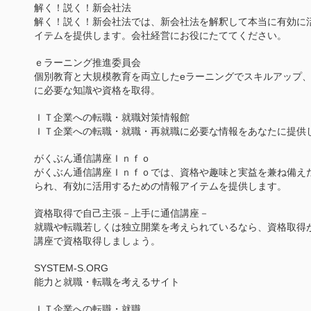
解く！説く！新会社法
解く！説く！新会社法では、新会社法を解釈して本当に有効に
イテムを提供します。会社経営にお役にたててください。
ｅラーニング推進委員会
個別教育と大規模教育を両立したeラーニングでスキルアップ
に必要な知識や資格を取得。
ＩＴ企業への転職・就職対策情報館
ＩＴ企業への転職・就職・再就職に必要な情報をあなたに提供
がくぶん通信講座Ｉｎｆｏ
がくぶん通信講座Ｉｎｆｏでは、資格や趣味と実益を兼ね備え
られ、有効に活用するための情報アイテムを提供します。
資格取得で自己主張－上手に通信講座－
就職や転職若しくは独立開業を考えられているなら、資格取得
講座で資格取得しましょう。
SYSTEM-S.ORG
能力と就職・転職を考えるサイト
ＩＴ企業への転職・就職