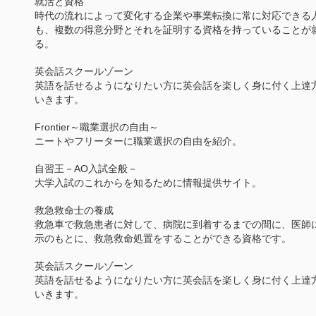
就活と資格
時代の流れによって変化する企業や事業転換に常に対応できる
も、複数の得意分野とそれを証明する資格を持っていることが
る。
英会話スクールゾーン
英語を話せるようになりたい方に英会話を楽しく身に付く上達
いきます。
Frontier～職業選択の自由～
ニートやフリーターに職業選択の自由を紹介。
自習王－AO入試全般－
大学入試のこれからを知るために情報提供サイト。
救急救命士の養成
救急車で救急患者に対して、病院に到着するまでの間に、医師
示のもとに、救急救命処置をすることができる資格です。
英会話スクールゾーン
英語を話せるようになりたい方に英会話を楽しく身に付く上達
いきます。